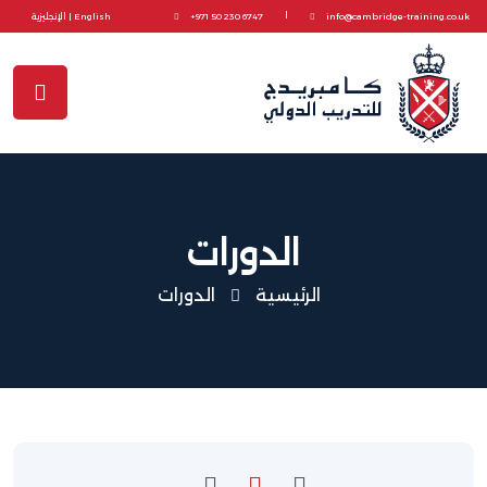
|
info@cambridge-training.co.uk
+971 50 230 6747
English | الإنجليزية
الدورات
الرئيسية
الدورات